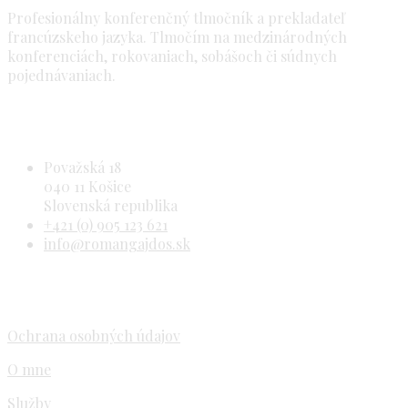
Profesionálny konferenčný tlmočník a prekladateľ
francúzskeho jazyka. Tlmočím na medzinárodných
konferenciách, rokovaniach, sobášoch či súdnych
pojednávaniach.
Kontaktné údaje
Považská 18
040 11 Košice
Slovenská republika
+421 (0) 905 123 621
info@romangajdos.sk
Dôležité odkazy
Ochrana osobných údajov
O mne
Služby