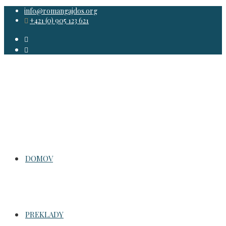
for:
info@romangajdos.org
+421 (0) 905 123 621
DOMOV
PREKLADY